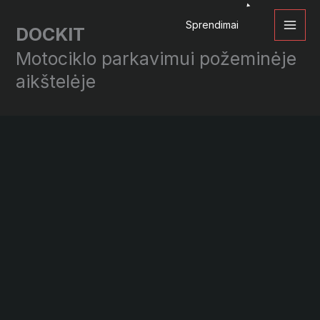
Pereiti
Sprendimai
prie
DOCKIT
turinio
Motociklo parkavimui požeminėje
aikštelėje